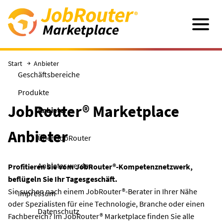
Direkt zum Hauptinhalt
Navigatio
Start
Anbieter
Geschäftsbereiche
Produkte
JobRouter® Marketplace
Anbieter
Anbieter
Über JobRouter
Anbieter werden
Profitieren Sie vom JobRouter®-Kompetenznetzwerk,
beflügeln Sie Ihr Tagesgeschäft.
Sie suchen nach einem JobRouter®-Berater in Ihrer Nähe
Impressum
oder Spezialisten für eine Technologie, Branche oder einen
Datenschutz
Fachbereich? Im JobRouter® Marketplace finden Sie alle