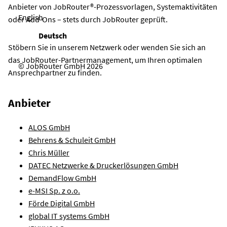
Anbieter von JobRouter®-Prozessvorlagen, Systemaktivitäten
English
oder Add-Ons – stets durch JobRouter geprüft.
Deutsch
Stöbern Sie in unserem Netzwerk oder wenden Sie sich an
das JobRouter-Partnermanagement, um Ihren optimalen
© JobRouter GmbH 2026
Ansprechpartner zu finden.
Anbieter
ALOS GmbH
Behrens & Schuleit GmbH
Chris Müller
DATEC Netzwerke & Druckerlösungen GmbH
DemandFlow GmbH
e-MSI Sp. z o.o.
Förde Digital GmbH
global IT systems GmbH