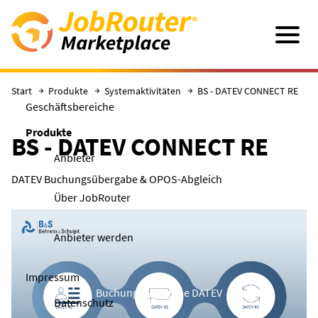
Direkt zum Hauptinhalt
Navigatio
Start
Produkte
Systemaktivitäten
BS - DATEV CONNECT RE
Geschäftsbereiche
Produkte
BS - DATEV CONNECT RE
Anbieter
DATEV Buchungsübergabe & OPOS-Abgleich
Über JobRouter
Anbieter werden
Impressum
Buchungsübergabe DATEV
Datenschutz