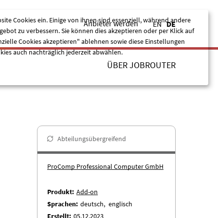
site Cookies ein. Einige von ihnen sind essenziell, während andere
Anbieter werden
EN
DE
ebot zu verbessern. Sie können dies akzeptieren oder per Klick auf
nzielle Cookies akzeptieren" ablehnen sowie diese Einstellungen
kies auch nachträglich jederzeit abwählen.
ÜBER JOBROUTER
Nur essentielle Cookies akzeptieren
Alle akzeptieren
Abteilungsübergreifend
ProComp Professional Computer GmbH
Produkt
Add-on
Sprachen
deutsch
englisch
Erstellt
05.12.2023