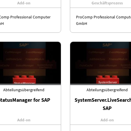
Add-on
Geschäftsprozess
Comp Professional Computer
ProComp Professional Comput
bH
GmbH
Abteilungsübergreifend
Abteilungsübergreifend
StatusManager for SAP
SystemServer.LiveSearch
SAP
Add-on
Add-on