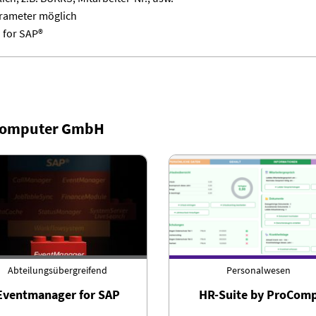
arameter möglich
h for SAP®
 Computer GmbH
Abteilungsübergreifend
Personalwesen
Eventmanager for SAP
HR-Suite by ProCom