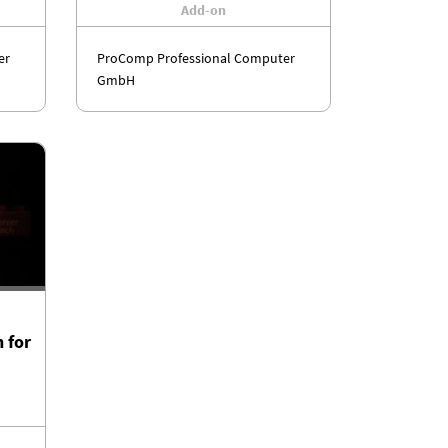
Add-on
er
ProComp Professional Computer
GmbH
 for