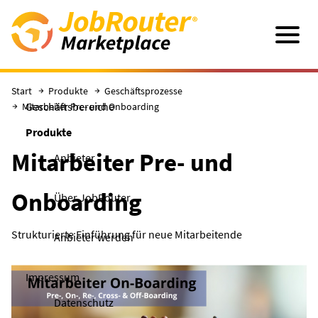
Direkt zum Hauptinhalt
Navigatio
Start
Produkte
Geschäftsprozesse
Geschäftsbereiche
Mitarbeiter Pre- und Onboarding
Produkte
Mitarbeiter Pre- und
Anbieter
Onboarding
Über JobRouter
Strukturierte Einführung für neue Mitarbeitende
Anbieter werden
Impressum
Datenschutz