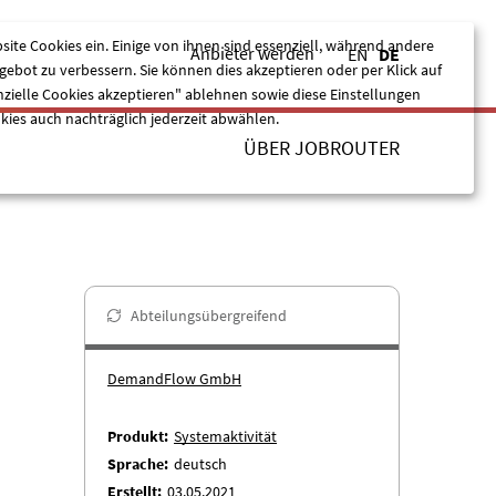
site Cookies ein. Einige von ihnen sind essenziell, während andere
Anbieter werden
EN
DE
ebot zu verbessern. Sie können dies akzeptieren oder per Klick auf
nzielle Cookies akzeptieren" ablehnen sowie diese Einstellungen
kies auch nachträglich jederzeit abwählen.
ÜBER JOBROUTER
Nur essentielle Cookies akzeptieren
Alle akzeptieren
Abteilungsübergreifend
DemandFlow GmbH
Produkt
Systemaktivität
Sprache
deutsch
Erstellt
03.05.2021