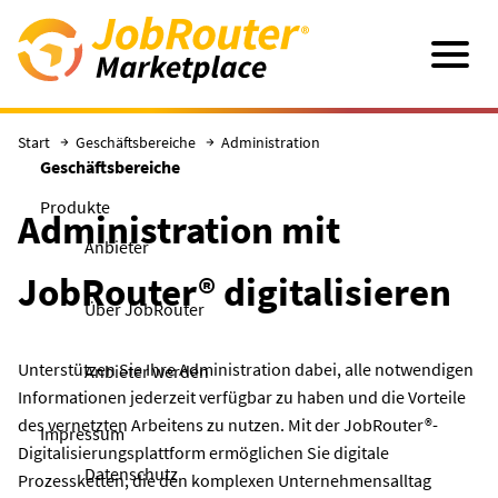
Direkt zum Hauptinhalt
Navigatio
Start
Geschäftsbereiche
Administration
Geschäftsbereiche
Produkte
Administration mit
Anbieter
JobRouter® digitalisieren
Über JobRouter
Unterstützen Sie Ihre Administration dabei, alle notwendigen
Anbieter werden
Informationen jederzeit verfügbar zu haben und die Vorteile
des vernetzten Arbeitens zu nutzen. Mit der JobRouter®-
Impressum
Digitalisierungsplattform ermöglichen Sie digitale
Datenschutz
Prozessketten, die den komplexen Unternehmensalltag