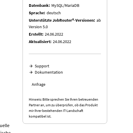
Datenbank
MySQL/MariaDB
Sprache
deutsch
Unterstützte JobRouter®-Versionen
ab
Version 5.0
nmanagement – Bearbeitungsmaske zum Anlegen, Bearbeiten und 
Erstellt
24.06.2022
Aktualisiert
24.06.2022
Support
Dokumentation
Anfrage
Hinweis: Bitte sprechen Sie Ihren betreuenden
Partner an, um zu überprüfen, ob das Produkt
mir Ihrer bestehenden IT-Landschaft
kompatibel ist.
uelle
rische