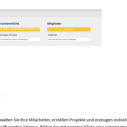
der Wertschöpfer IT
Aufgabe
ten Sie Ihre Mitarbeiter, erstellen Projekte und erzeugen individ
prüft werden können. Bilden Sie mit wenigen Klicks eine organisato