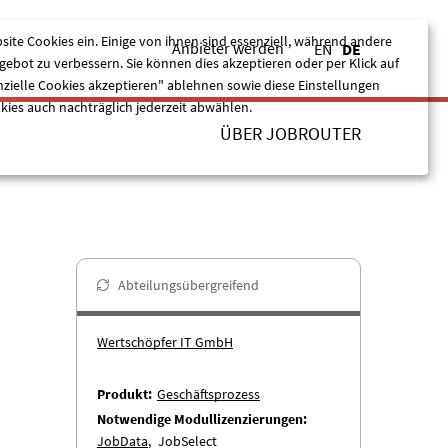
site Cookies ein. Einige von ihnen sind essenziell, während andere
Anbieter werden
EN
DE
ebot zu verbessern. Sie können dies akzeptieren oder per Klick auf
nzielle Cookies akzeptieren" ablehnen sowie diese Einstellungen
kies auch nachträglich jederzeit abwählen.
ÜBER JOBROUTER
Nur essentielle Cookies akzeptieren
Alle akzeptieren
Abteilungsübergreifend
Wertschöpfer IT GmbH
Produkt
Geschäftsprozess
Notwendige Modullizenzierungen
JobData
JobSelect