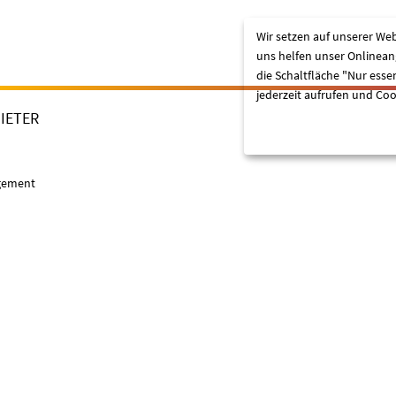
Wir setzen auf unserer Web
uns helfen unser Onlineang
die Schaltfläche "Nur esse
jederzeit aufrufen und Coo
IETER
Lassen Sie mich wählen
gement