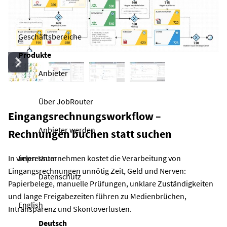
Geschäftsbereiche
Produkte
Anbieter
Über JobRouter
Eingangsrechnungsworkflow –
Anbieter werden
Rechnungen buchen statt suchen
Impressum
In vielen Unternehmen kostet die Verarbeitung von
Eingangsrechnungen unnötig Zeit, Geld und Nerven:
Datenschutz
Papierbelege, manuelle Prüfungen, unklare Zuständigkeiten
und lange Freigabezeiten führen zu Medienbrüchen,
English
Intransparenz und Skontoverlusten.
Deutsch