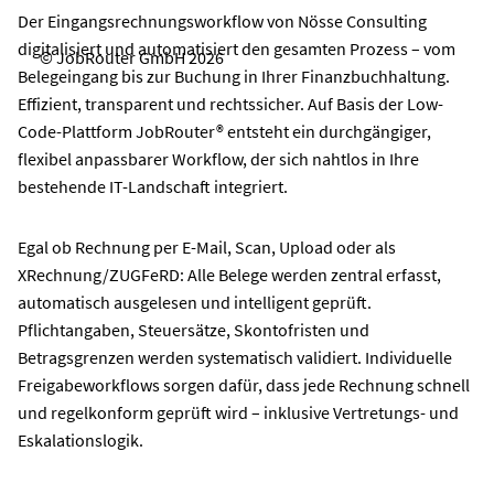
Der Eingangsrechnungsworkflow von Nösse Consulting
digitalisiert und automatisiert den gesamten Prozess – vom
© JobRouter GmbH 2026
Belegeingang bis zur Buchung in Ihrer Finanzbuchhaltung.
Effizient, transparent und rechtssicher. Auf Basis der Low-
Code-Plattform JobRouter® entsteht ein durchgängiger,
flexibel anpassbarer Workflow, der sich nahtlos in Ihre
bestehende IT-Landschaft integriert.
Egal ob Rechnung per E-Mail, Scan, Upload oder als
XRechnung/ZUGFeRD: Alle Belege werden zentral erfasst,
automatisch ausgelesen und intelligent geprüft.
Pflichtangaben, Steuersätze, Skontofristen und
Betragsgrenzen werden systematisch validiert. Individuelle
Freigabeworkflows sorgen dafür, dass jede Rechnung schnell
und regelkonform geprüft wird – inklusive Vertretungs- und
Eskalationslogik.