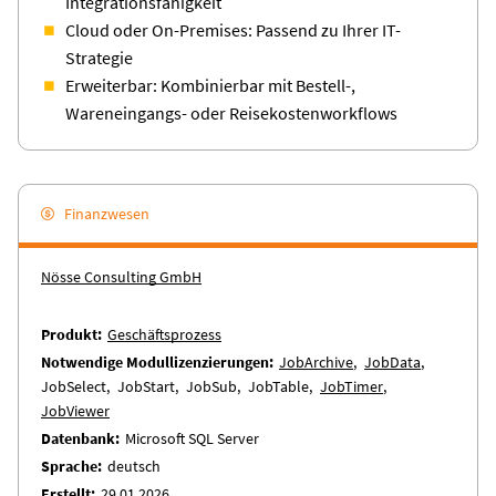
Integrationsfähigkeit
Cloud oder On-Premises: Passend zu Ihrer IT-
Strategie
Erweiterbar: Kombinierbar mit Bestell-,
Wareneingangs- oder Reisekostenworkflows
Finanzwesen
Nösse Consulting GmbH
Produkt
Geschäftsprozess
Notwendige Modullizenzierungen
JobArchive
JobData
JobSelect
JobStart
JobSub
JobTable
JobTimer
JobViewer
Datenbank
Microsoft SQL Server
Sprache
deutsch
Erstellt
29.01.2026