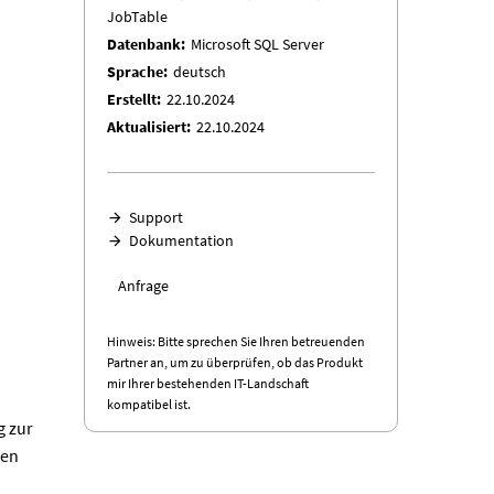
JobTable
Datenbank
Microsoft SQL Server
Sprache
deutsch
Erstellt
22.10.2024
Aktualisiert
22.10.2024
Support
Dokumentation
Anfrage
Hinweis: Bitte sprechen Sie Ihren betreuenden
Partner an, um zu überprüfen, ob das Produkt
mir Ihrer bestehenden IT-Landschaft
d
kompatibel ist.
g zur
men