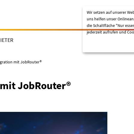
Wir setzen auf unserer Web
uns helfen unser Onlineang
die Schaltfläche "Nur esse
jederzeit aufrufen und Coo
IETER
Lassen Sie mich wählen
gration mit JobRouter®
 mit JobRouter®