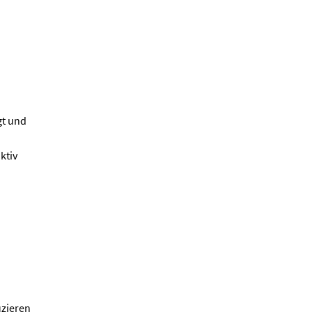
gt und
ktiv
uzieren