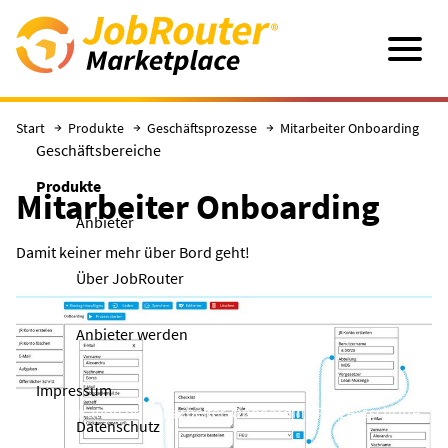
Direkt zum Hauptinhalt
Navigatio
Start
Produkte
Geschäftsprozesse
Mitarbeiter Onboarding
Geschäftsbereiche
Produkte
Mitarbeiter Onboarding
Anbieter
Damit keiner mehr über Bord geht!
Über JobRouter
Anbieter werden
Impressum
Konfiguration der Mitarbeiter-Onboarding Prozessschritte
Datenschutz